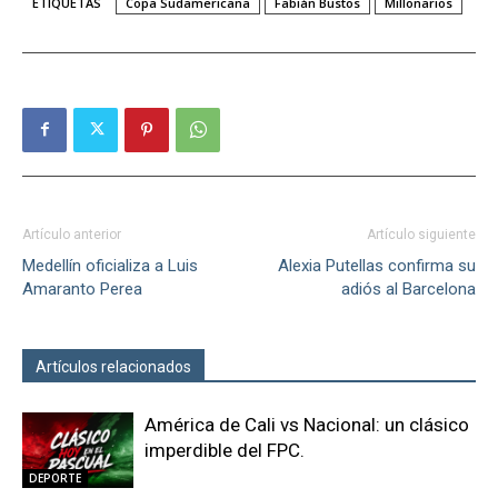
ETIQUETAS
Copa Sudamericana
Fabián Bustos
Millonarios
Artículo anterior
Artículo siguiente
Medellín oficializa a Luis
Alexia Putellas confirma su
Amaranto Perea
adiós al Barcelona
Artículos relacionados
Más del autor
América de Cali vs Nacional: un clásico
imperdible del FPC.
DEPORTE