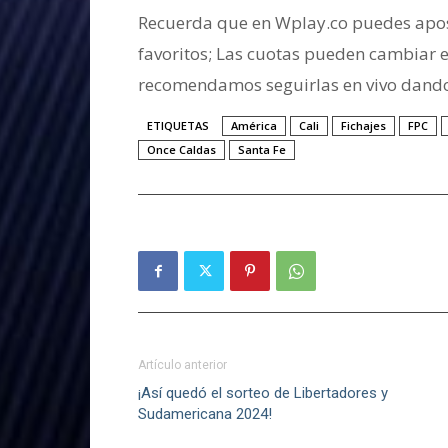
Recuerda que en Wplay.co puedes apost
favoritos; Las cuotas pueden cambiar 
recomendamos seguirlas en vivo dando
ETIQUETAS
América
Cali
Fichajes
FPC
Once Caldas
Santa Fe
Artículo anterior
¡Así quedó el sorteo de Libertadores y
Sudamericana 2024!