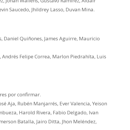
z, Johan Wallens, Gustavo Ramírez, Aldair
Kevin Saucedo, Jhildrey Lasso, Duvan Mina.
s, Daniel Quiñones, James Aguirre, Mauricio
, Andrés Felipe Correa, Marlon Piedrahíta, Luis
res por confirmar.
osé Aja, Rubén Manjarrés, Ever Valencia, Yeison
bueza, Harold Rivera, Fabio Delgado, Ivan
merson Batalla, Jairo Ditta, Jhon Meléndez,