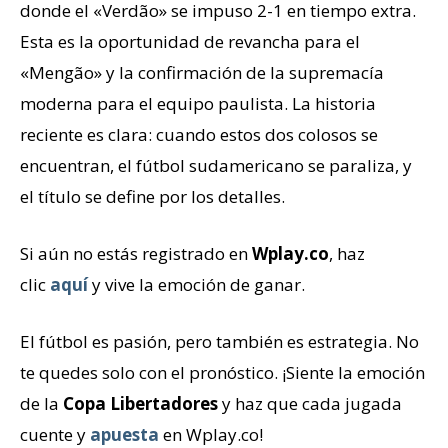
donde el «Verdão» se impuso 2-1 en tiempo extra.
Esta es la oportunidad de revancha para el
«Mengão» y la confirmación de la supremacía
moderna para el equipo paulista. La historia
reciente es clara: cuando estos dos colosos se
encuentran, el fútbol sudamericano se paraliza, y
el título se define por los detalles.
Si aún no estás registrado en
Wplay.co
, haz
clic
aquí
y vive la emoción de ganar.
El fútbol es pasión, pero también es estrategia. No
te quedes solo con el pronóstico. ¡Siente la emoción
de la
Copa Libertadores
y haz que cada jugada
cuente y
apuesta
en Wplay.co!