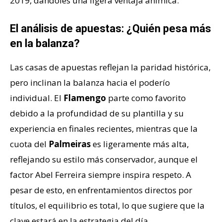
2019, dándoles una ligera ventaja anímica.
El análisis de apuestas: ¿Quién pesa más
en la balanza?
Las casas de apuestas reflejan la paridad histórica,
pero inclinan la balanza hacia el poderío
individual. El
Flamengo
parte como favorito
debido a la profundidad de su plantilla y su
experiencia en finales recientes, mientras que la
cuota del
Palmeiras
es ligeramente más alta,
reflejando su estilo más conservador, aunque el
factor Abel Ferreira siempre inspira respeto. A
pesar de esto, en enfrentamientos directos por
títulos, el equilibrio es total, lo que sugiere que la
clave estará en la estrategia del día.