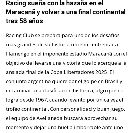
Racing sueña con la hazaña en el
Maracanã y volver a una final continental
tras 58 años
Racing Club se prepara para uno de los desafíos
más grandes de su historia reciente: enfrentar a
Flamengo en el imponente estadio Maracanã con el
objetivo de llevarse una victoria que lo acerque a la
ansiada final de la Copa Libertadores 2025. El
conjunto argentino quiere dar el golpe en Brasil y
encaminar una clasificación histórica, algo que no
logra desde 1967, cuando levantó por única vez el
trofeo continental. Con personalidad y buen juego,
el equipo de Avellaneda buscará aprovechar su
momento y dejar una huella imborrable ante uno