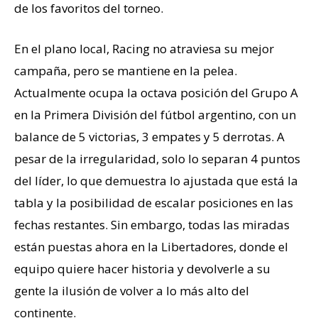
de los favoritos del torneo.
En el plano local, Racing no atraviesa su mejor
campaña, pero se mantiene en la pelea.
Actualmente ocupa la octava posición del Grupo A
en la Primera División del fútbol argentino, con un
balance de 5 victorias, 3 empates y 5 derrotas. A
pesar de la irregularidad, solo lo separan 4 puntos
del líder, lo que demuestra lo ajustada que está la
tabla y la posibilidad de escalar posiciones en las
fechas restantes. Sin embargo, todas las miradas
están puestas ahora en la Libertadores, donde el
equipo quiere hacer historia y devolverle a su
gente la ilusión de volver a lo más alto del
continente.