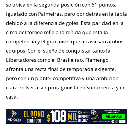
se ubica en la segunda posición con 61 puntos,
igualado con Palmeiras, pero por detrás en la tabla
debido a la diferencia de goles. Esta paridad en la
cima del torneo refleja lo reñida que está la
competencia y el gran nivel que atraviesan ambos
equipos. Con el sueño de conquistar tanto la
Libertadores como el Brasileirao, Flamengo
afronta una recta final de temporada exigente,
pero con un plantel competitivo y una ambición
clara: volver a ser protagonista en Sudamérica y en
casa.