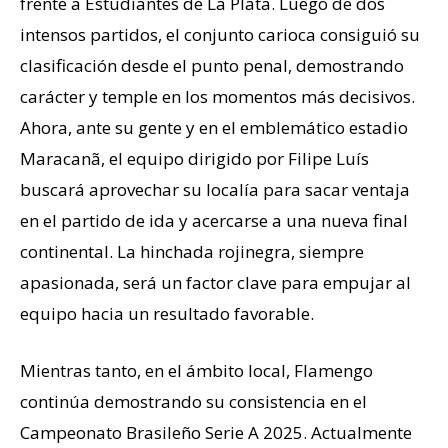
frente a Estudiantes de La Plata. Luego de dos
intensos partidos, el conjunto carioca consiguió su
clasificación desde el punto penal, demostrando
carácter y temple en los momentos más decisivos.
Ahora, ante su gente y en el emblemático estadio
Maracanã, el equipo dirigido por Filipe Luís
buscará aprovechar su localía para sacar ventaja
en el partido de ida y acercarse a una nueva final
continental. La hinchada rojinegra, siempre
apasionada, será un factor clave para empujar al
equipo hacia un resultado favorable.
Mientras tanto, en el ámbito local, Flamengo
continúa demostrando su consistencia en el
Campeonato Brasileño Serie A 2025. Actualmente