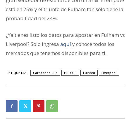
gran vencedor de esta tarde con un 51%. El empate
está en 25% y el triunfo de Fulham tan sólo tiene la
probabilidad del 24%.
¿Ya tienes listo los datos para apostar en Fulham vs
Liverpool? Solo ingresa
aquí
y conoce todos los
mercados que tenemos disponibles para ti.
ETIQUETAS
Caracabao Cup
EFL CUP
Fulham
Liverpool