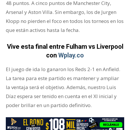
48 puntos. A cinco puntos de Manchester City,
Arsenal y Aston Villa. Sin embargo, los de Jurgen
Klopp no pierden el foco en todos los torneos en los
que están activos hasta la fecha.
Vive esta final entre Fulham vs Liverpool
con
Wplay.co
El juego de ida lo ganaron los Reds 2-1 en Anfield.
La tarea para este partido es mantener y ampliar
la ventaja será el objetivo. Además, nuestro Luis
Díaz espera ser tenido en cuenta en el XI inicial y
poder brillar en un partido definitivo.