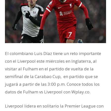
El colombiano Luis Díaz tiene un reto importante
con el Liverpool este miércoles en Inglaterra, al
visitar al Fulham en el partido de vuelta de la
semifinal de la Carabao Cup, en partido que se
jugará a partir de las 3:00 p.m. Conoce todos los
datos de Fulham vs Liverpool con Wplay.co.
Liverpool lidera en solitario la Premier League con