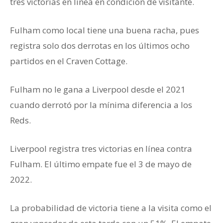
tres victorias en línea en condición de visitante.
Fulham como local tiene una buena racha, pues
registra solo dos derrotas en los últimos ocho
partidos en el Craven Cottage.
Fulham no le gana a Liverpool desde el 2021
cuando derrotó por la mínima diferencia a los
Reds.
Liverpool registra tres victorias en línea contra
Fulham. El último empate fue el 3 de mayo de
2022.
La probabilidad de victoria tiene a la visita como el