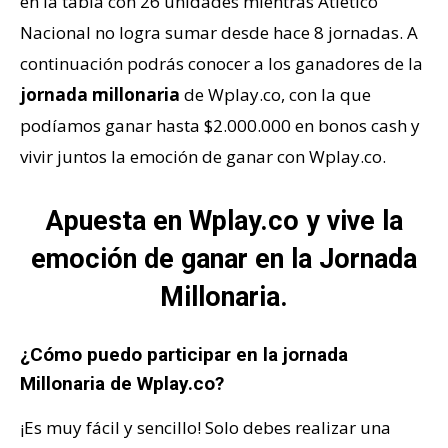
en la tabla con 26 unidades mientras Atlético
Nacional no logra sumar desde hace 8 jornadas. A
continuación podrás conocer a los ganadores de la
jornada millonaria
de Wplay.co, con la que
podíamos ganar hasta $2.000.000 en bonos cash y
vivir juntos la emoción de ganar con Wplay.co.
Apuesta en Wplay.co y vive la
emoción de ganar en la Jornada
Millonaria.
¿Cómo puedo participar en la jornada
Millonaria de Wplay.co?
¡Es muy fácil y sencillo! Solo debes realizar una