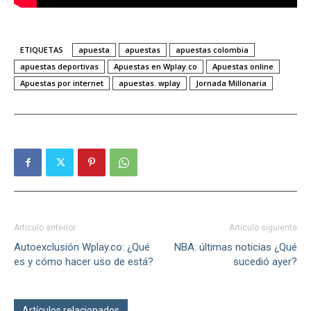
ETIQUETAS
apuesta
apuestas
apuestas colombia
apuestas deportivas
Apuestas en Wplay.co
Apuestas online
Apuestas por internet
apuestas. wplay
Jornada Millonaria
Artículo anterior
Artículo siguiente
Autoexclusión Wplay.co: ¿Qué
NBA: últimas noticias ¿Qué
es y cómo hacer uso de está?
sucedió ayer?
Artículos relacionados
Más del autor