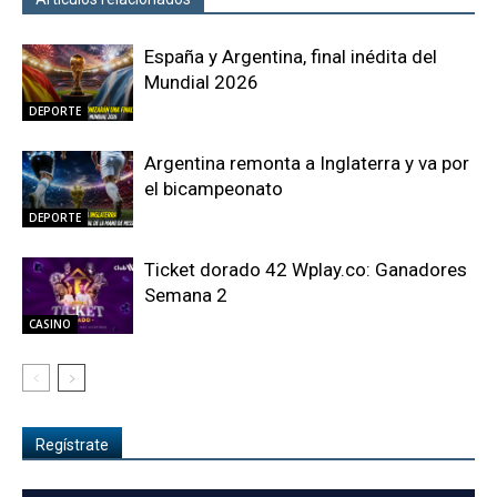
España y Argentina, final inédita del
Mundial 2026
DEPORTE
Argentina remonta a Inglaterra y va por
el bicampeonato
DEPORTE
Ticket dorado 42 Wplay.co: Ganadores
Semana 2
CASINO
Regístrate