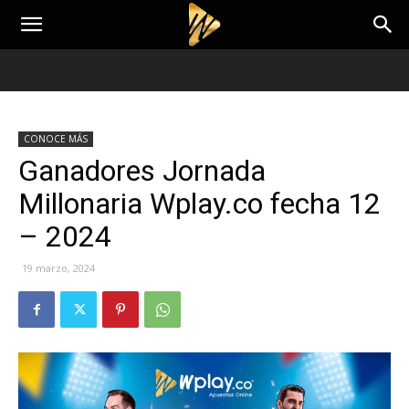
CONOCE MÁS
Ganadores Jornada
Millonaria Wplay.co fecha 12
– 2024
19 marzo, 2024