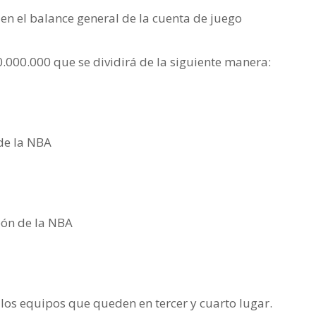
en el balance general de la cuenta de juego
000.000 que se dividirá de la siguiente manera:
de la NBA
eón de la NBA
los equipos que queden en tercer y cuarto lugar.