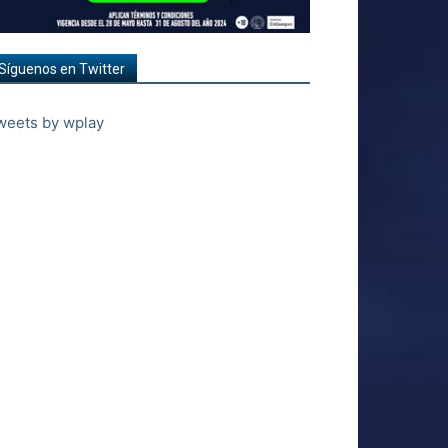
Síguenos en Twitter
weets by wplay