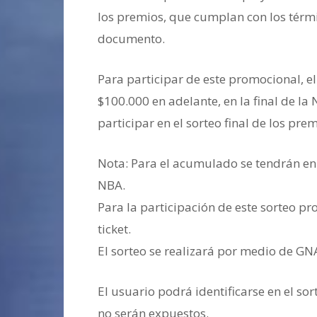
los premios, que cumplan con los térmi
documento.
Para participar de este promocional, 
$100.000 en adelante, en la final de l
participar en el sorteo final de los pre
Nota: Para el acumulado se tendrán en c
NBA.
Para la participación de este sorteo 
ticket.
El sorteo se realizará por medio de GN
El usuario podrá identificarse en el so
no serán expuestos.