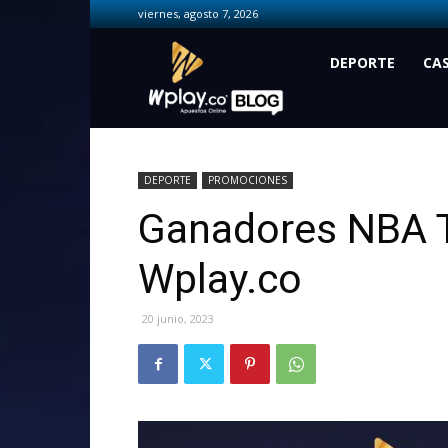
viernes, agosto 7, 2026
Wplay.co
DEPORTE
CA
DEPORTE
PROMOCIONES
Ganadores NBA T
Wplay.co
20 junio, 2023