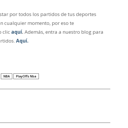
ar por todos los partidos de tus deportes
en cualquier momento, por eso te
 clic
aquí
.
Además, entra a nuestro blog para
rtidos.
Aquí.
NBA
PlayOffs Nba