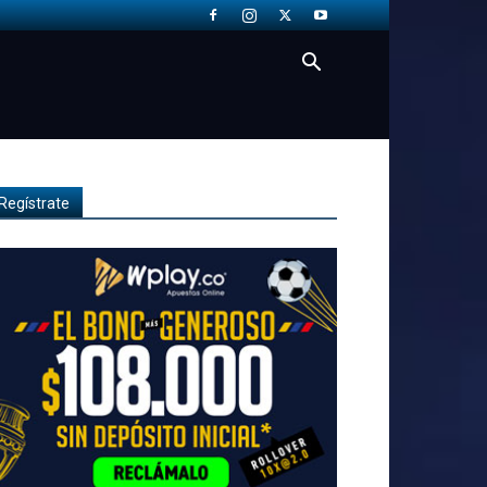
Regístrate