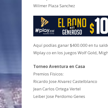
Wilmer Plaza Sanchez
Aquí podías ganar $400.000 en tu sald
Wplay.co en los juegos Wolf Gold, Migh
Torneo Aventura en Casa
Premios Físicos:
Ricardo Jose Alvarez Castelblanco
Jean Carlos Ortega Vertel
Leiber Jose Perdomo Genes