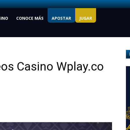
SINO
CONOCE MÁS
APOSTAR
JUGAR
os Casino Wplay.co