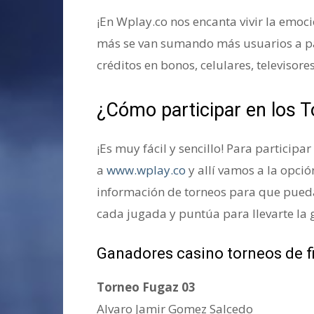
¡En Wplay.co nos encanta vivir la emoc
más se van sumando más usuarios a pa
créditos en bonos, celulares, televisores
¿Cómo participar en los 
¡Es muy fácil y sencillo! Para particip
a
www.wplay.co
y allí vamos a la opci
información de torneos para que pueda
cada jugada y puntúa para llevarte la g
Ganadores casino torneos de f
Torneo Fugaz 03
Alvaro Jamir Gomez Salcedo