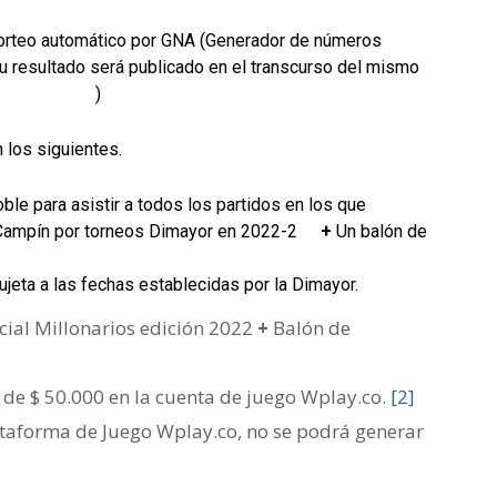
sorteo automático por GNA (Generador de números
 su resultado será publicado en el transcurso del mismo
log.wplay.co
)
 los siguientes.
ble para asistir a todos los partidos en los que
l Campín por torneos Dimayor en 2022-2
[1]
+
Un balón de
jeta a las fechas establecidas por la Dimayor.
ial Millonarios edición 2022
+
Balón de
 de $ 50.000 en la cuenta de juego Wplay.co.
[2]
ataforma de Juego Wplay.co, no se podrá generar