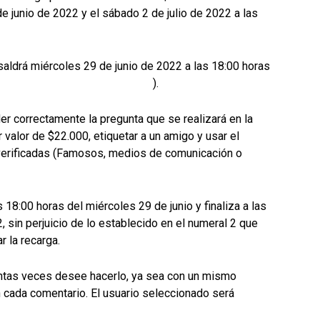
e junio de 2022 y el sábado 2 de julio de 2022 a las
 saldrá miércoles 29 de junio de 2022 a las 18:00 horas
s://www.facebook.com/wplayco
).
der correctamente la pregunta que se realizará en la
r valor de $22.000, etiquetar a un amigo y usar el
verificadas (Famosos, medios de comunicación o
as 18:00 horas del miércoles 29 de junio y finaliza a las
, sin perjuicio de lo establecido en el numeral 2 que
r la recarga.
cuantas veces desee hacerlo, ya sea con un mismo
 cada comentario. El usuario seleccionado será