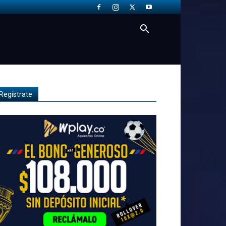
Regístrate