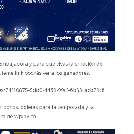
 Embajadora y para que vivas la emoción de
uiente link podrás ver a los ganadores.
ores/74f10875-5dd0-4469-99cf-6b83cacb79c8
ar bonos, boletas para la temporada y la
ora de Wplay.co.