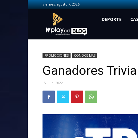
viernes, agosto 7, 2026
Wplay.co
DEPORTE
CA
PROMOCIONES
CONOCE MÁS
Ganadores Trivi
5 julio, 2022