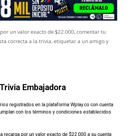
por un valor exacto de $22.000, comentar tu
a correcta a la trivia, etiquetar a un amigo y
Trivia Embajadora
rios registrados en la plataforma Wplay.co con cuenta
umplan con los términos y condiciones establecidos
una recarga por un valor exacto de $22.000 a su cuenta