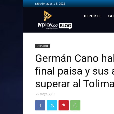
sábado, agosto 8, 2026
Wplay.co
DEPORTE
CA
DEPORTE
Germán Cano hab
final paisa y sus
superar al Tolim
29 mayo, 2018