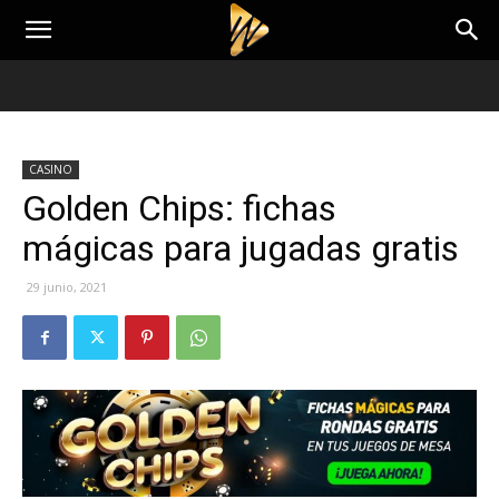
CASINO
Golden Chips: fichas
mágicas para jugadas gratis
29 junio, 2021