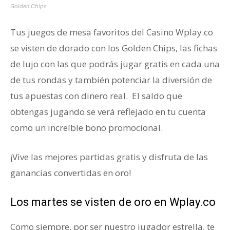
Golden Chips
Tus juegos de mesa favoritos del Casino Wplay.co
se visten de dorado con los Golden Chips, las fichas
de lujo con las que podrás jugar gratis en cada una
de tus rondas y también potenciar la diversión de
tus apuestas con dinero real. El saldo que
obtengas jugando se verá reflejado en tu cuenta
como un increíble bono promocional.
¡Vive las mejores partidas gratis y disfruta de las
ganancias convertidas en oro!
Los martes se visten de oro en Wplay.co
Como siempre, por ser nuestro jugador estrella, te