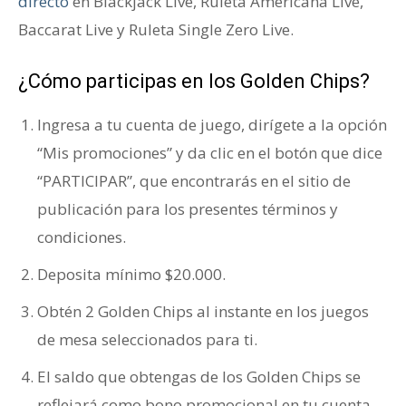
directo
en Blackjack Live, Ruleta Americana Live,
Baccarat Live y Ruleta Single Zero Live.
¿Cómo participas en los Golden Chips?
Ingresa a tu cuenta de juego, dirígete a la opción
“Mis promociones” y da clic en el botón que dice
“PARTICIPAR”, que encontrarás en el sitio de
publicación para los presentes términos y
condiciones.
Deposita mínimo $20.000.
Obtén 2 Golden Chips al instante en los juegos
de mesa seleccionados para ti.
El saldo que obtengas de los Golden Chips se
reflejará como bono promocional en tu cuenta