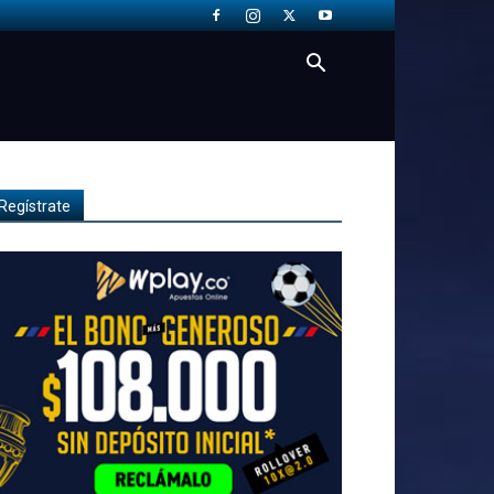
Regístrate