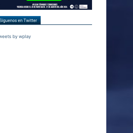
Síguenos en Twitter
weets by wplay