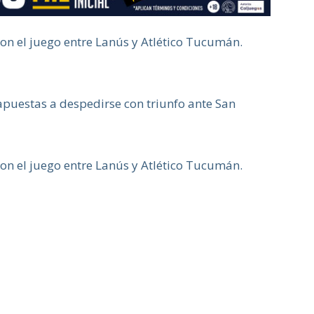
on el juego entre Lanús y Atlético Tucumán.
apuestas a despedirse con triunfo ante San
on el juego entre Lanús y Atlético Tucumán.