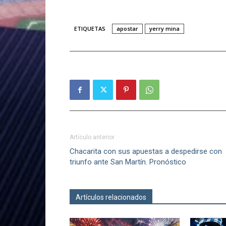
ETIQUETAS
apostar
yerry mina
Artículo anterior
Chacarita con sus apuestas a despedirse con
triunfo ante San Martín. Pronóstico
Artículos relacionados
Más del autor