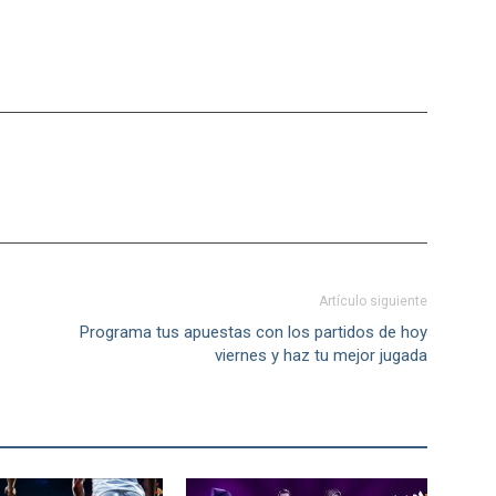
Artículo siguiente
Programa tus apuestas con los partidos de hoy
viernes y haz tu mejor jugada