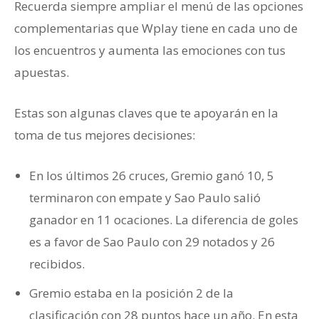
Recuerda siempre ampliar el menú de las opciones
complementarias que Wplay tiene en cada uno de
los encuentros y aumenta las emociones con tus
apuestas.
Estas son algunas claves que te apoyarán en la
toma de tus mejores decisiones:
En los últimos 26 cruces, Gremio ganó 10, 5
terminaron con empate y Sao Paulo salió
ganador en 11 ocaciones. La diferencia de goles
es a favor de Sao Paulo con 29 notados y 26
recibidos.
Gremio estaba en la posición 2 de la
clasificación con 28 puntos hace un año. En esta