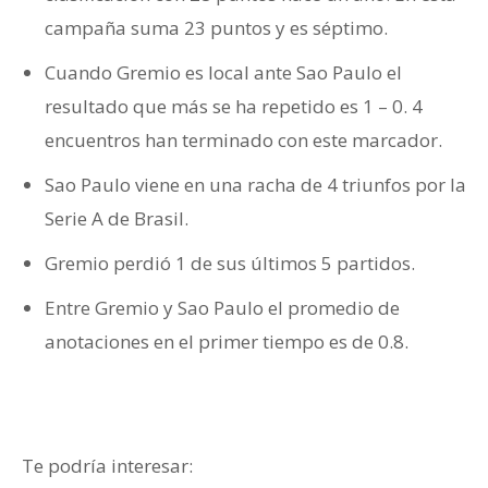
campaña suma 23 puntos y es séptimo.
Cuando Gremio es local ante Sao Paulo el
resultado que más se ha repetido es 1 – 0. 4
encuentros han terminado con este marcador.
Sao Paulo viene en una racha de 4 triunfos por la
Serie A de Brasil.
Gremio perdió 1 de sus últimos 5 partidos.
Entre Gremio y Sao Paulo el promedio de
anotaciones en el primer tiempo es de 0.8.
Te podría interesar: