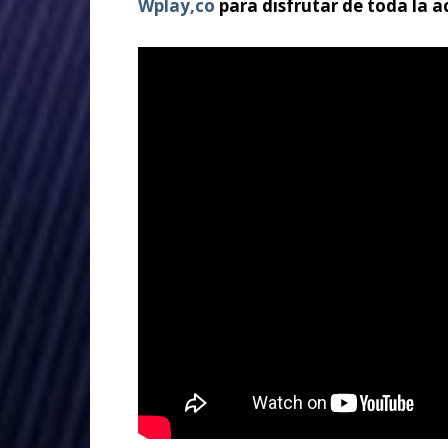
Wplay,co
para disfrutar de toda la ac