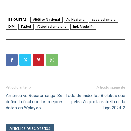
ETIQUETAS
Altético Nacional
Atl Nacional
copa colombia
DIM
Fútbol
fútbol colombiano
Ind. Medellín
Artículo anterior
Artículo siguiente
América vs Bucaramanga: Se
Todo definido: los 8 clubes que
define la final con los mejores
pelearán por la estrella de la
datos en Wplay.co
Liga 2024-2
Artículos relacionados
Más del autor