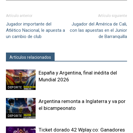
Artículo anterior
Artículo siguiente
Jugador importante del
Jugador del América de Cali,
Atlético Nacional, le apuesta a
con las apuestas en el Junior
un cambio de club
de Barranquilla
Artículos relacionados
Más del autor
España y Argentina, final inédita del
Mundial 2026
DEPORTE
Argentina remonta a Inglaterra y va por
el bicampeonato
DEPORTE
Ticket dorado 42 Wplay.co: Ganadores