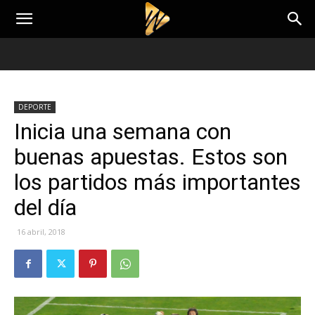
DEPORTE
Inicia una semana con
buenas apuestas. Estos son
los partidos más importantes
del día
16 abril, 2018