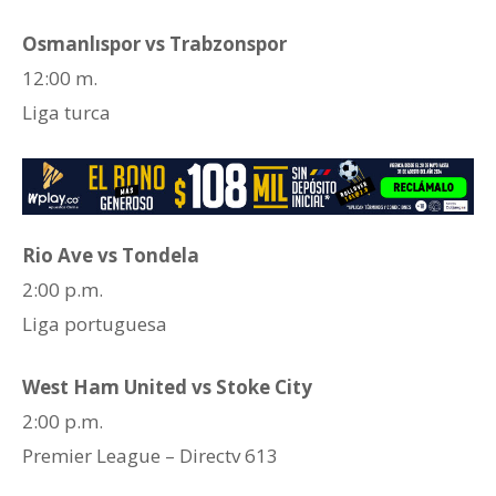
Osmanlıspor vs Trabzonspor
12:00 m.
Liga turca
Rio Ave vs Tondela
2:00 p.m.
Liga portuguesa
West Ham United vs Stoke City
2:00 p.m.
Premier League – Directv 613