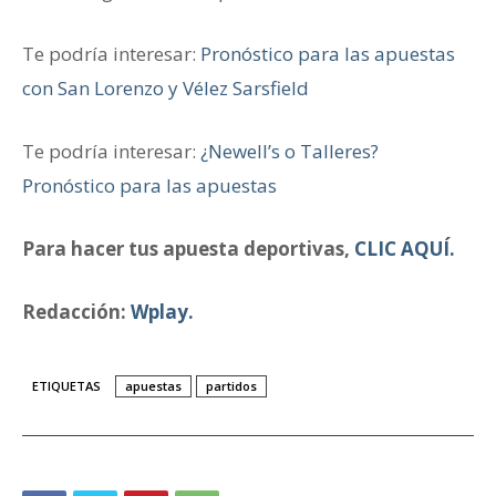
Te podría interesar:
Pronóstico para las apuestas
con San Lorenzo y Vélez Sarsfield
Te podría interesar:
¿Newell’s o Talleres?
Pronóstico para las apuestas
Para hacer tus apuesta deportivas,
CLIC AQUÍ.
Redacción:
Wplay.
ETIQUETAS
apuestas
partidos