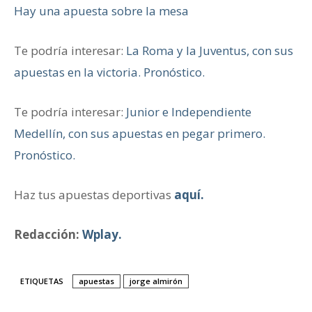
Hay una apuesta sobre la mesa
Te podría interesar:
La Roma y la Juventus, con sus
apuestas en la victoria. Pronóstico.
Te podría interesar:
Junior e Independiente
Medellín, con sus apuestas en pegar primero.
Pronóstico.
Haz tus apuestas deportivas
aquí.
Redacción:
Wplay.
ETIQUETAS
apuestas
jorge almirón