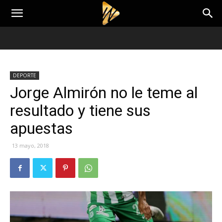
DEPORTE
Jorge Almirón no le teme al
resultado y tiene sus
apuestas
13 mayo, 2018