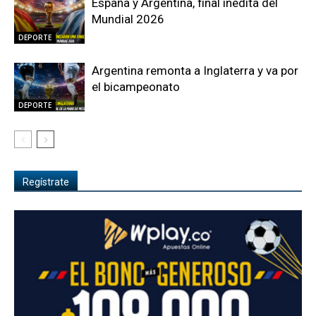
España y Argentina, final inédita del
Mundial 2026
DEPORTE
Argentina remonta a Inglaterra y va por
el bicampeonato
DEPORTE
Regístrate