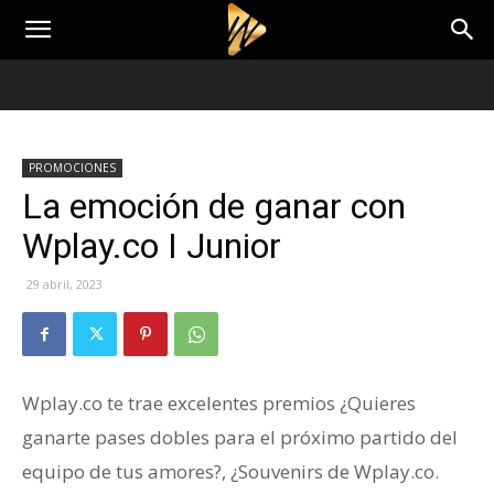
PROMOCIONES
La emoción de ganar con
Wplay.co I Junior
29 abril, 2023
Wplay.co te trae excelentes premios ¿Quieres
ganarte pases dobles para el próximo partido del
equipo de tus amores?, ¿Souvenirs de Wplay.co.