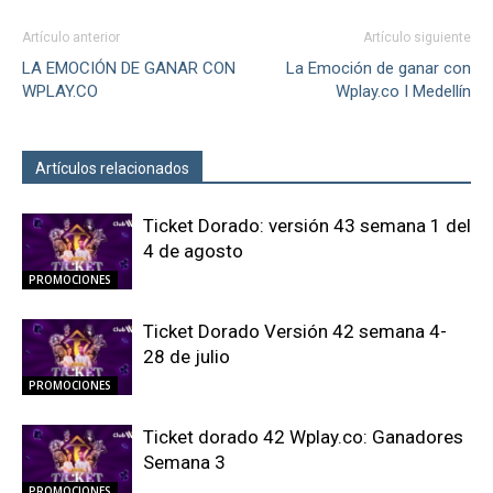
Artículo anterior
Artículo siguiente
LA EMOCIÓN DE GANAR CON
La Emoción de ganar con
WPLAY.CO
Wplay.co I Medellín
Artículos relacionados
Más del autor
Ticket Dorado: versión 43 semana 1 del
4 de agosto
PROMOCIONES
Ticket Dorado Versión 42 semana 4-
28 de julio
PROMOCIONES
Ticket dorado 42 Wplay.co: Ganadores
Semana 3
PROMOCIONES