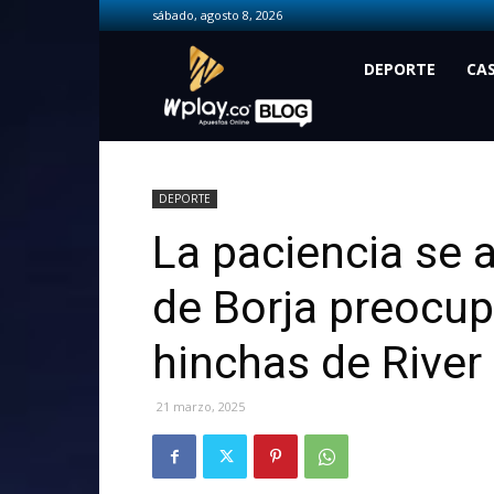
sábado, agosto 8, 2026
Wplay.co
DEPORTE
CA
DEPORTE
La paciencia se a
de Borja preocup
hinchas de River
21 marzo, 2025