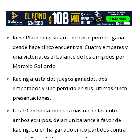
River Plate tiene su arco en cero, pero no gana
desde hace cinco encuentros. Cuatro empates y
una victoria, es el balance de los dirigidos por
Marcelo Gallardo.
Racing ajusta dos juegos ganados, dos
empatados y uno perdido en sus últimas cinco
presentaciones.
Los 10 enfrentamientos más recientes entre
ambos equipos, dejan un balance a favor de
Racing, quien ha ganado cinco partidos contra