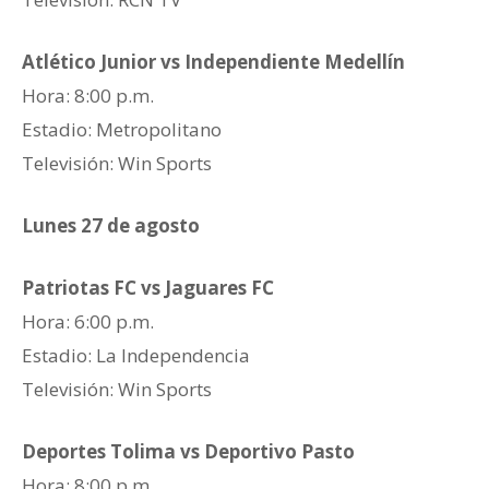
Atlético Junior vs Independiente Medellín
Hora: 8:00 p.m.
Estadio: Metropolitano
Televisión: Win Sports
Lunes 27 de agosto
Patriotas FC vs Jaguares FC
Hora: 6:00 p.m.
Estadio: La Independencia
Televisión: Win Sports
Deportes Tolima vs Deportivo Pasto
Hora: 8:00 p.m.