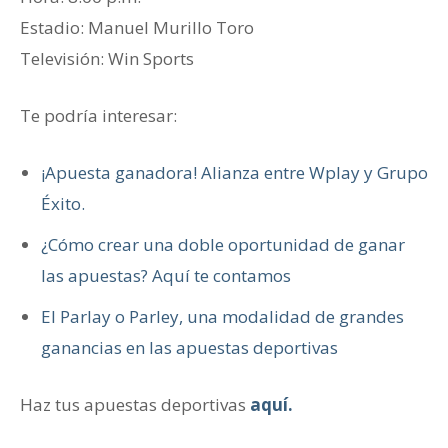
Estadio: Manuel Murillo Toro
Televisión: Win Sports
Te podría interesar:
¡Apuesta ganadora! Alianza entre Wplay y Grupo
Éxito.
¿Cómo crear una doble oportunidad de ganar
las apuestas? Aquí te contamos
El Parlay o Parley, una modalidad de grandes
ganancias en las apuestas deportivas
Haz tus apuestas deportivas
aquí.