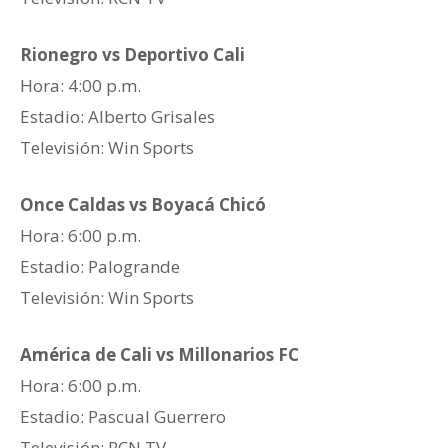
Rionegro vs Deportivo Cali
Hora: 4:00 p.m.
Estadio: Alberto Grisales
Televisión: Win Sports
Once Caldas vs Boyacá Chicó
Hora: 6:00 p.m.
Estadio: Palogrande
Televisión: Win Sports
América de Cali vs Millonarios FC
Hora: 6:00 p.m.
Estadio: Pascual Guerrero
Televisión: RCN TV