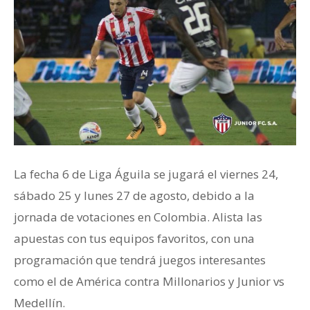
La fecha 6 de Liga Águila se jugará el viernes 24,
sábado 25 y lunes 27 de agosto, debido a la
jornada de votaciones en Colombia. Alista las
apuestas con tus equipos favoritos, con una
programación que tendrá juegos interesantes
como el de América contra Millonarios y Junior vs
Medellín.