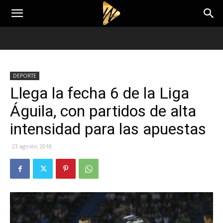
DEPORTE
Llega la fecha 6 de la Liga
Águila, con partidos de alta
intensidad para las apuestas
23 agosto, 2018