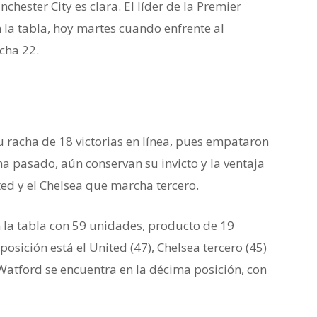
hester City es clara. El líder de la Premier
 la tabla, hoy martes cuando enfrente al
cha 22.
mentaria que usaría el FC Barcelona desde
 su racha de 18 victorias en línea, pues empataron
ana pasado, aún conservan su invicto y la ventaja
ted y el Chelsea que marcha tercero.
la tabla con 59 unidades, producto de 19
osición está el United (47), Chelsea tercero (45)
l Watford se encuentra en la décima posición, con