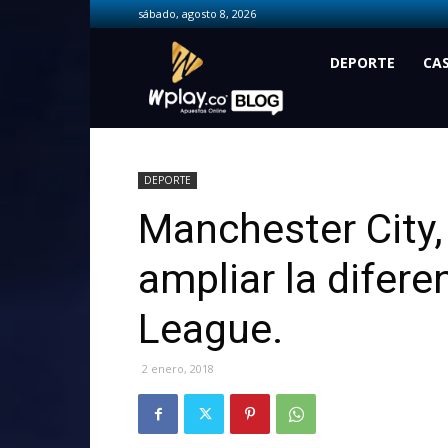
sábado, agosto 8, 2026
Wplay.co
DEPORTE
CA
DEPORTE
Manchester City,
ampliar la difere
League.
2 enero, 2018