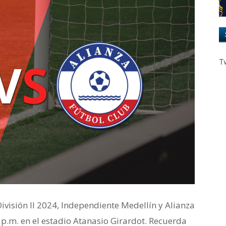
T
ivisión II 2024, Independiente Medellín y Alianza
p.m. en el estadio Atanasio Girardot. Recuerda