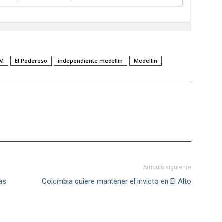
IM
El Poderoso
independiente medellín
Medellín
Artículo siguiente
as
Colombia quiere mantener el invicto en El Alto