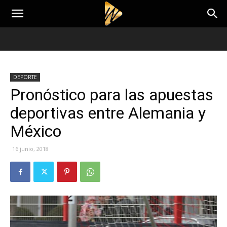
DEPORTE
Pronóstico para las apuestas
deportivas entre Alemania y
México
16 junio, 2018