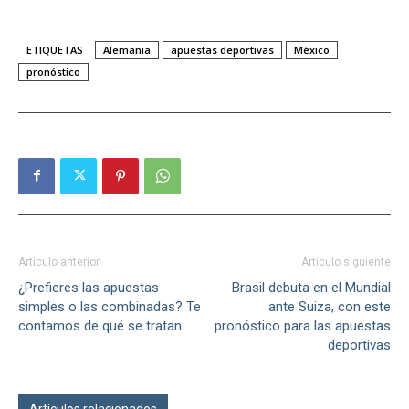
ETIQUETAS
Alemania
apuestas deportivas
México
pronóstico
Artículo anterior
Artículo siguiente
¿Prefieres las apuestas
Brasil debuta en el Mundial
simples o las combinadas? Te
ante Suiza, con este
contamos de qué se tratan.
pronóstico para las apuestas
deportivas
Artículos relacionados
Más del autor