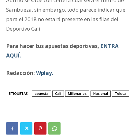
Aún no se sabe con certeza cuál será el futuro de
Sambueza, sin embargo, todo parece indicar que
para el 2018 no estará presente en las filas del
Deportivo Cali.
Para hacer tus apuestas deportivas,
ENTRA
AQUÍ.
Redacción:
Wplay.
ETIQUETAS
apuesta
Cali
Millonarios
Nacional
Toluca