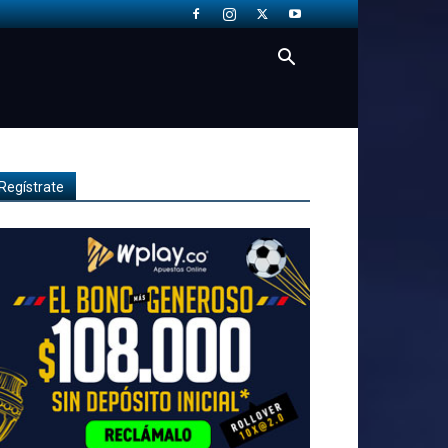
Regístrate