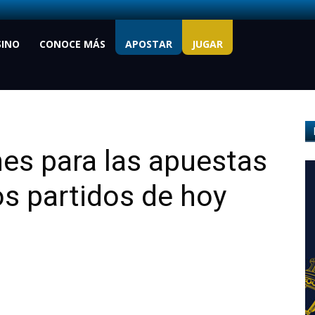
SINO
CONOCE MÁS
APOSTAR
JUGAR
s para las apuestas
os partidos de hoy