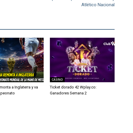
Atlético Nacional
CASINO
monta a Inglaterra y va
Ticket dorado 42 Wplay.co:
mpeonato
Ganadores Semana 2