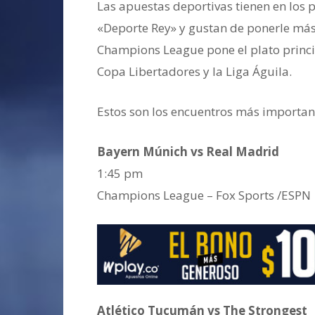
Las apuestas deportivas tienen en los
«Deporte Rey» y gustan de ponerle más
Champions League pone el plato princi
Copa Libertadores y la Liga Águila.
Estos son los encuentros más important
Bayern Múnich vs Real Madrid
1:45 pm
Champions League – Fox Sports /ESPN
Atlético Tucumán vs The Strongest