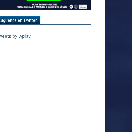
Síguenos en Twitter
weets by wplay