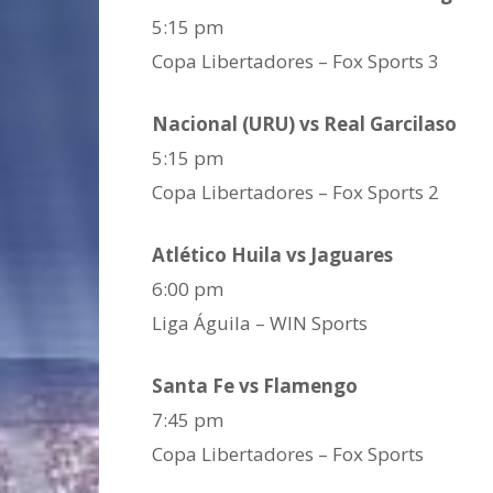
5:15 pm
Copa Libertadores – Fox Sports 3
Nacional (URU) vs Real Garcilaso
5:15 pm
Copa Libertadores – Fox Sports 2
Atlético Huila vs Jaguares
6:00 pm
Liga Águila – WIN Sports
Santa Fe vs Flamengo
7:45 pm
Copa Libertadores – Fox Sports