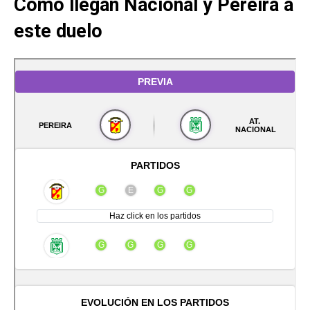
Cómo llegan Nacional y Pereira a
este duelo