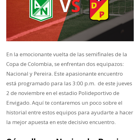
En la emocionante vuelta de las semifinales de la
Copa de Colombia, se enfrentan dos equipazos:
Nacional y Pereira. Este apasionante encuentro
está programado para las 3:00 p.m. de este jueves
2 de noviembre en el estadio Polideportivo de
Envigado. Aquí te contaremos un poco sobre el
historial entre estos equipos para ayudarte a hacer
la mejor apuesta en este decisivo encuentro.