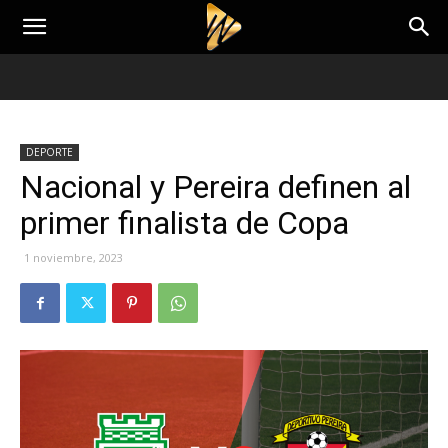
DEPORTE
Nacional y Pereira definen al
primer finalista de Copa
1 noviembre, 2023