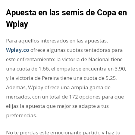
Apuesta en las semis de Copa en
Wplay
Para aquellos interesados en las apuestas,
Wplay.co
ofrece algunas cuotas tentadoras para
este enfrentamiento: la victoria de Nacional tiene
una cuota de 1.66, el empate se encuentra en 3.90,
y la victoria de Pereira tiene una cuota de 5.25.
Además, Wplay ofrece una amplia gama de
mercados, con un total de 172 opciones para que
elijas la apuesta que mejor se adapte a tus
preferencias.
No te pierdas este emocionante partido y haz tu