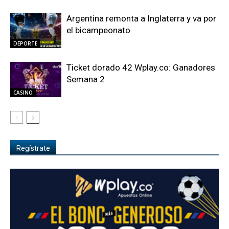
Argentina remonta a Inglaterra y va por
el bicampeonato
DEPORTE
Ticket dorado 42 Wplay.co: Ganadores
Semana 2
CASINO
Regístrate