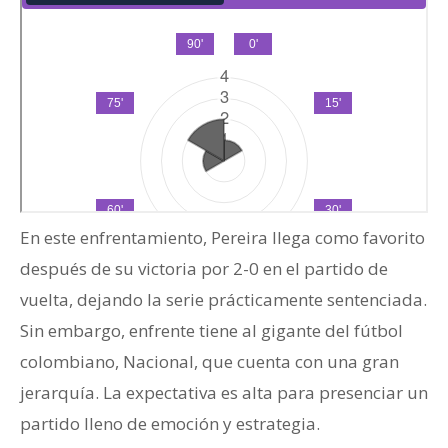
En este enfrentamiento, Pereira llega como favorito
después de su victoria por 2-0 en el partido de
vuelta, dejando la serie prácticamente sentenciada.
Sin embargo, enfrente tiene al gigante del fútbol
colombiano, Nacional, que cuenta con una gran
jerarquía. La expectativa es alta para presenciar un
partido lleno de emoción y estrategia.