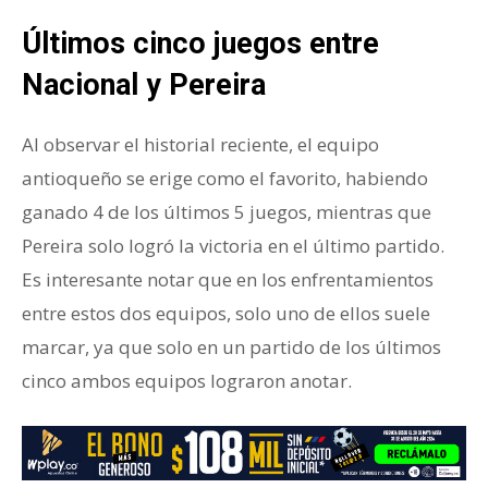
Últimos cinco juegos entre
Nacional y Pereira
Al observar el historial reciente, el equipo
antioqueño se erige como el favorito, habiendo
ganado 4 de los últimos 5 juegos, mientras que
Pereira solo logró la victoria en el último partido.
Es interesante notar que en los enfrentamientos
entre estos dos equipos, solo uno de ellos suele
marcar, ya que solo en un partido de los últimos
cinco ambos equipos lograron anotar.