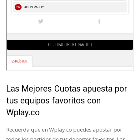
Las Mejores Cuotas apuesta por
tus equipos favoritos con
Wplay.co
Recuerda que en Wplay.co puedes apostar por
todos los partidos de tus deportes favoritos. Las