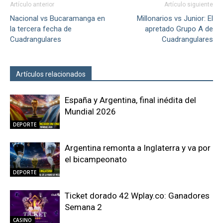
Artículo anterior
Artículo siguiente
Nacional vs Bucaramanga en
Millonarios vs Junior: El
la tercera fecha de
apretado Grupo A de
Cuadrangulares
Cuadrangulares
Artículos relacionados
Más del autor
España y Argentina, final inédita del
Mundial 2026
DEPORTE
Argentina remonta a Inglaterra y va por
el bicampeonato
DEPORTE
Ticket dorado 42 Wplay.co: Ganadores
Semana 2
CASINO