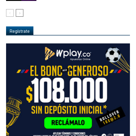
Regístrate