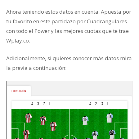
Ahora teniendo estos datos en cuenta. Apuesta por
tu favorito en este partidazo por Cuadrangulares
con todo el Power y las mejores cuotas que te trae
Wplay.co.
Adicionalmente, si quieres conocer más datos mira
la previa a continuación: