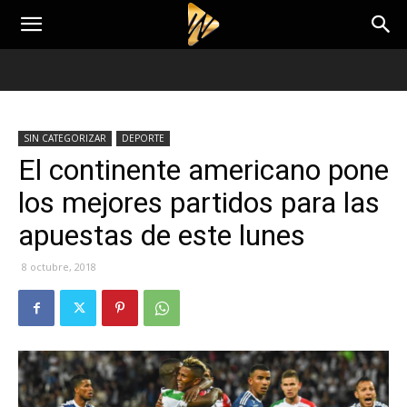
SIN CATEGORIZAR
DEPORTE
El continente americano pone
los mejores partidos para las
apuestas de este lunes
8 octubre, 2018