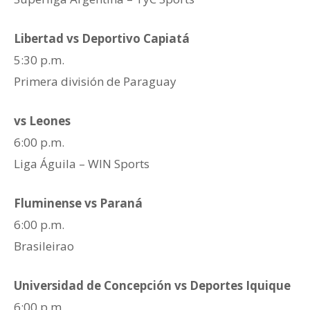
Libertad vs Deportivo Capiatá
5:30 p.m.
Primera división de Paraguay
vs Leones
6:00 p.m.
Liga Águila – WIN Sports
Fluminense vs Paraná
6:00 p.m.
Brasileirao
Universidad de Concepción vs Deportes Iquique
6:00 p.m.