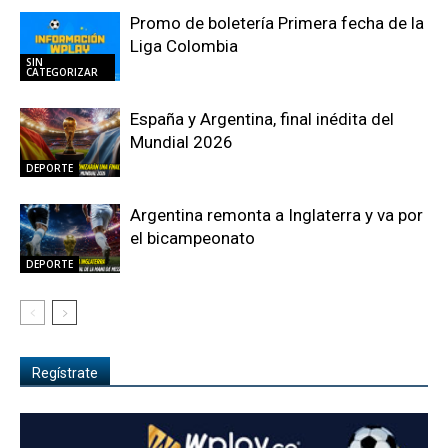
Promo de boletería Primera fecha de la
Liga Colombia
SIN
CATEGORIZAR
España y Argentina, final inédita del
Mundial 2026
DEPORTE
Argentina remonta a Inglaterra y va por
el bicampeonato
DEPORTE
Regístrate