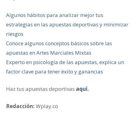
Algunos hábitos para analizar mejor tus
estrategias en las apuestas deportivas y minimizar
riesgos
Conoce algunos conceptos básicos sobre las
apuestas en Artes Marciales Mixtas
Experto en psicología de las apuestas, explica un
factor clave para tener éxito y ganancias
Haz tus apuestas deportivas
aquí.
Redacción:
Wplay.co