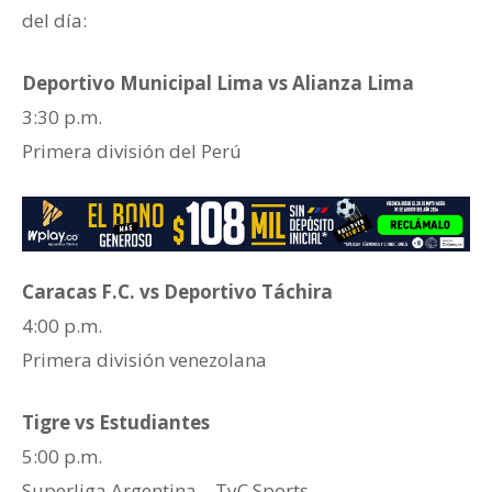
del día:
Deportivo Municipal Lima vs Alianza Lima
3:30 p.m.
Primera división del Perú
Caracas F.C. vs Deportivo Táchira
4:00 p.m.
Primera división venezolana
Tigre vs Estudiantes
5:00 p.m.
Superliga Argentina – TyC Sports