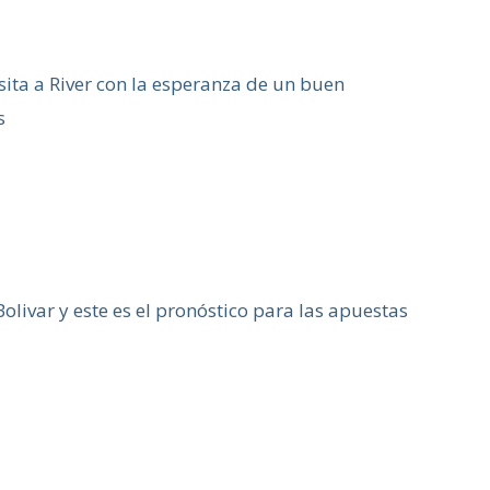
sita a River con la esperanza de un buen
s
 Bolivar y este es el pronóstico para las apuestas