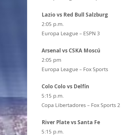
Lazio vs Red Bull Salzburg
2:05 p.m.
Europa League – ESPN 3
Arsenal vs CSKA Moscú
2:05 pm
Europa League – Fox Sports
Colo Colo vs Delfín
5:15 p.m.
Copa Libertadores – Fox Sports 2
River Plate vs Santa Fe
5:15 p.m.