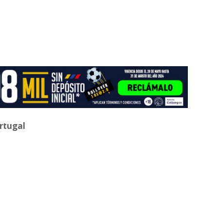
ortugal