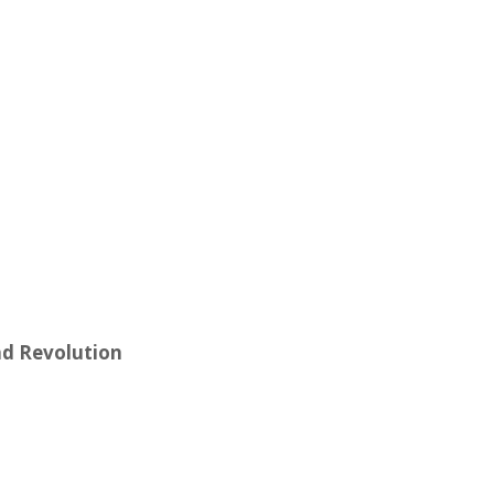
nd Revolution