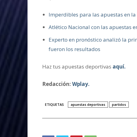
Imperdibles para las apuestas en la
Atlético Nacional con las apuestas en
Experto en pronóstico analizó la pr
fueron los resultados
Haz tus apuestas deportivas
aquí.
Redacción:
Wplay.
ETIQUETAS
apuestas deportivas
partidos