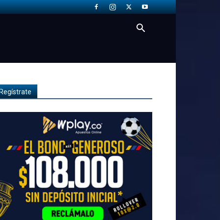
Regístrate