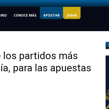
SINO
CONOCE MÁS
APOSTAR
JUGAR
 los partidos más
ía, para las apuestas