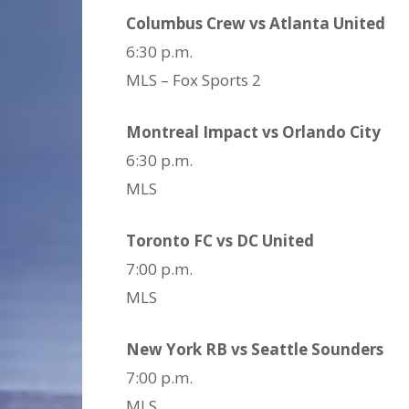
Columbus Crew vs Atlanta United
6:30 p.m.
MLS – Fox Sports 2
Montreal Impact vs Orlando City
6:30 p.m.
MLS
Toronto FC vs DC United
7:00 p.m.
MLS
New York RB vs Seattle Sounders
7:00 p.m.
MLS