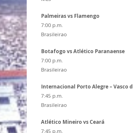
Palmeiras vs Flamengo
7:00 p.m.
Brasileirao
Botafogo vs Atlético Paranaense
7:00 p.m.
Brasileirao
Internacional Porto Alegre – Vasco
7:45 p.m.
Brasileirao
Atlético Mineiro vs Ceará
7:45 p.m.