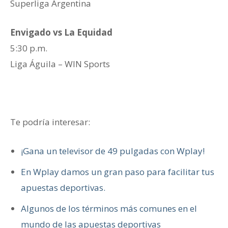
Superliga Argentina
Envigado vs La Equidad
5:30 p.m.
Liga Águila – WIN Sports
Te podría interesar:
¡Gana un televisor de 49 pulgadas con Wplay!
En Wplay damos un gran paso para facilitar tus
apuestas deportivas.
Algunos de los términos más comunes en el
mundo de las apuestas deportivas