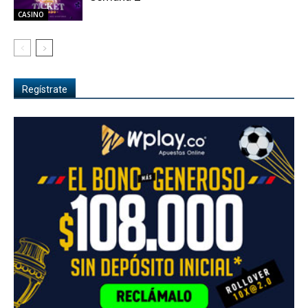
CASINO
Regístrate