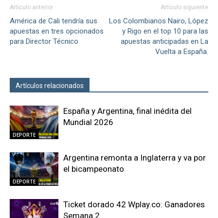
Artículo anterior
Artículo siguiente
América de Cali tendría sus
Los Colombianos Nairo, López
apuestas en tres opcionados
y Rigo en el top 10 para las
para Director Técnico
apuestas anticipadas en La
Vuelta a España.
Artículos relacionados
Más del autor
España y Argentina, final inédita del
Mundial 2026
DEPORTE
Argentina remonta a Inglaterra y va por
el bicampeonato
DEPORTE
Ticket dorado 42 Wplay.co: Ganadores
Semana 2