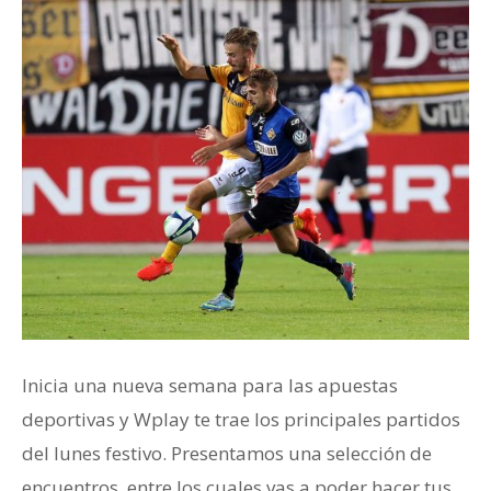
Inicia una nueva semana para las apuestas
deportivas y Wplay te trae los principales partidos
del lunes festivo. Presentamos una selección de
encuentros, entre los cuales vas a poder hacer tus