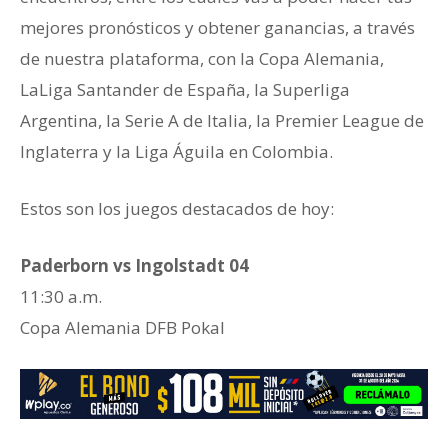
mejores pronósticos y obtener ganancias, a través
de nuestra plataforma, con la Copa Alemania,
LaLiga Santander de España, la Superliga
Argentina, la Serie A de Italia, la Premier League de
Inglaterra y la Liga Águila en Colombia.
Estos son los juegos destacados de hoy:
Paderborn vs Ingolstadt 04
11:30 a.m.
Copa Alemania DFB Pokal