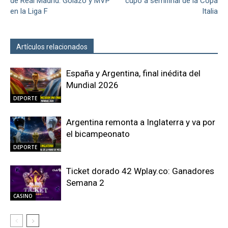
de Real Madrid: Golazo y MVP
cupo a semifinal de la Copa
en la Liga F
Italia
Artículos relacionados
Más del autor
España y Argentina, final inédita del
Mundial 2026
DEPORTE
Argentina remonta a Inglaterra y va por
el bicampeonato
DEPORTE
Ticket dorado 42 Wplay.co: Ganadores
Semana 2
CASINO