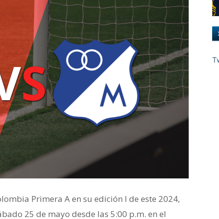
T
olombia Primera A en su edición I de este 2024,
sábado 25 de mayo desde las 5:00 p.m. en el