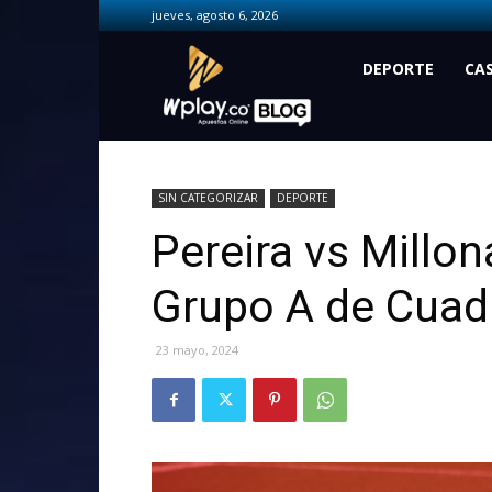
jueves, agosto 6, 2026
Wplay.co
DEPORTE
CA
SIN CATEGORIZAR
DEPORTE
Pereira vs Millon
Grupo A de Cuad
23 mayo, 2024