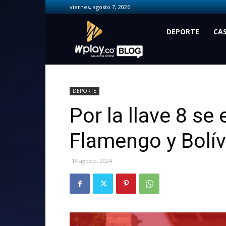
viernes, agosto 7, 2026
Wplay.co
DEPORTE
CA
DEPORTE
Por la llave 8 se
Flamengo y Bolív
14 agosto, 2024