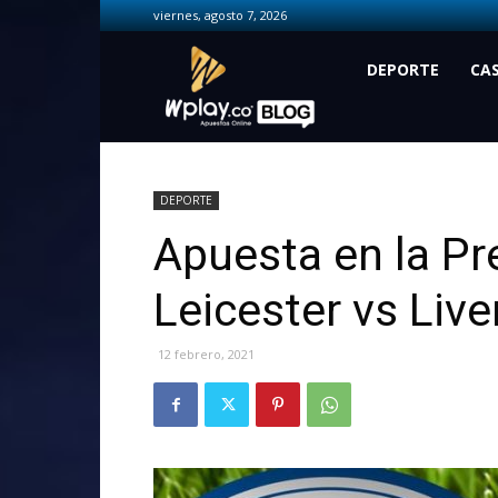
viernes, agosto 7, 2026
Wplay.co
DEPORTE
CA
DEPORTE
Apuesta en la Pr
Leicester vs Liv
12 febrero, 2021