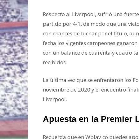
Respecto al Liverpool, sufrió una fuert
partido por 4-1, de modo que una victori
con chances de luchar por el título, a
fecha los vigentes campeones ganaron 
con un balance de cuarenta y cuatro ta
recibidos.
La última vez que se enfrentaron los Fo
noviembre de 2020 y el encuentro final
Liverpool.
Apuesta en la Premier 
Recuerda que en Wplay.co puedes apost