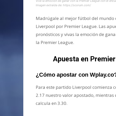
Vive la emoción de ganar con la Premier League con el encu
Imagen extraída de: https://scorum.com/
Madrúgale al mejor fútbol del mundo c
Liverpool por Premier League. Las apu
pronósticos y vivas la emoción de gana
la Premier League.
Apuesta en Premier
¿Cómo apostar con Wplay.co
Para este partido Liverpool comienza c
2.17 nuestro valor apostado, mientras 
calcula en 3.30.