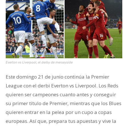
Everton vs Liverpool, el derby de merseyside
Este domingo 21 de junio continúa la Premier
League con el derbi Everton vs Liverpool. Los Reds
quieren ser campeones cuanto antes y conseguir
su primer título de Premier, mientras que los Blues
quieren entrar en la pelea por un cupo a copas
europeas. Así que, prepara tus apuestas y vive la