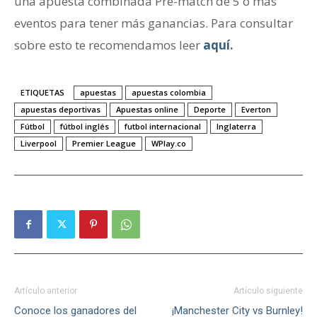
una apuesta combinada Pre-match de 5 o más
eventos para tener más ganancias. Para consultar
sobre esto te recomendamos leer
aquí
.
ETIQUETAS
apuestas
apuestas colombia
apuestas deportivas
Apuestas online
Deporte
Everton
Fútbol
fútbol inglés
futbol internacional
Inglaterra
Liverpool
Premier League
WPlay.co
Artículo anterior
Artículo siguiente
Conoce los ganadores del
¡Manchester City vs Burnley!