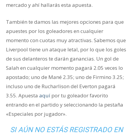
mercado y ahí hallarás esta apuesta.
También te damos las mejores opciones para que
apuestes por los goleadores en cualquier
momento con cuotas muy atractivas. Sabemos que
Liverpool tiene un ataque letal, por lo que los goles
de sus delanteros te darán ganancias. Un gol de
Salah en cualquier momento pagará 2.05 veces lo
apostado; uno de Mané 2.35; uno de Firmino 3.25;
incluso uno de Rucharlison del Everton pagará
3.55. Apuesta
aquí
por tu goleador favorito
entrando en el partido y seleccionando la pestaña
«Especiales por jugador».
SI AÚN NO ESTÁS REGISTRADO EN