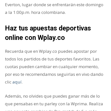
Everton, lugar donde se enfrentarán este domingo
a la 1:00p.m. hora colombiana.
Haz tus apuestas deportivas
online con Wplay.co
Recuerda que en Wplay.co puedes apostar por
todos los partidos de tus deportes favoritos. Las
cuotas pueden cambiar en cualquier momento,
por eso te recomendamos seguirlas en vivo dando
clic
aquí
.
Además, no olvides que puedes ganar más de lo
que pensabas en tu parley con la Wprima. Realiza