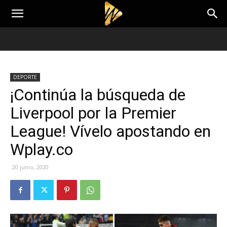
DEPORTE
¡Continúa la búsqueda de
Liverpool por la Premier
League! Vívelo apostando en
Wplay.co
20 junio, 2020