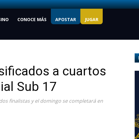
SINO
CONOCE MÁS
APOSTAR
JUGAR
sificados a cuartos
ial Sub 17
os finalistas y el domingo se completará en