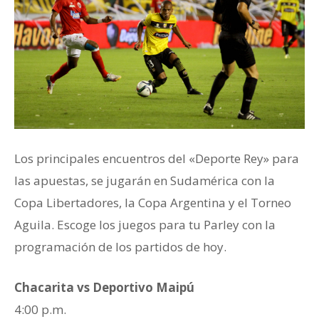
Los principales encuentros del «Deporte Rey» para
las apuestas, se jugarán en Sudamérica con la
Copa Libertadores, la Copa Argentina y el Torneo
Aguila. Escoge los juegos para tu Parley con la
programación de los partidos de hoy.
Chacarita vs Deportivo Maipú
4:00 p.m.