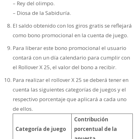
– Rey del olimpo.
– Diosa de la Sabiduría.
El saldo obtenido con los giros gratis se reflejará
como bono promocional en la cuenta de juego.
Para liberar este bono promocional el usuario
contará con un día calendario para cumplir con
el Rollover X 25, el valor del bono a recibir.
Para realizar el rollover X 25 se deberá tener en
cuenta las siguientes categorías de juegos y el
respectivo porcentaje que aplicará a cada uno
de ellos.
Contribución
Categoría de juego
porcentual de la
apuesta