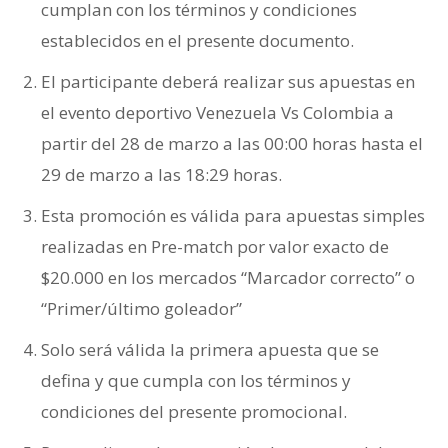
cumplan con los términos y condiciones
establecidos en el presente documento.
El participante deberá realizar sus apuestas en
el evento deportivo Venezuela Vs Colombia a
partir del 28 de marzo a las 00:00 horas hasta el
29 de marzo a las 18:29 horas.
Esta promoción es válida para apuestas simples
realizadas en Pre-match por valor exacto de
$20.000 en los mercados “Marcador correcto” o
“Primer/último goleador”
Solo será válida la primera apuesta que se
defina y que cumpla con los términos y
condiciones del presente promocional.