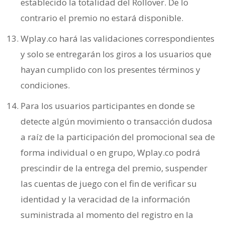
establecido la totalidad del Rollover. De lo
contrario el premio no estará disponible.
Wplay.co hará las validaciones correspondientes
y solo se entregarán los giros a los usuarios que
hayan cumplido con los presentes términos y
condiciones.
Para los usuarios participantes en donde se
detecte algún movimiento o transacción dudosa
a raíz de la participación del promocional sea de
forma individual o en grupo, Wplay.co podrá
prescindir de la entrega del premio, suspender
las cuentas de juego con el fin de verificar su
identidad y la veracidad de la información
suministrada al momento del registro en la