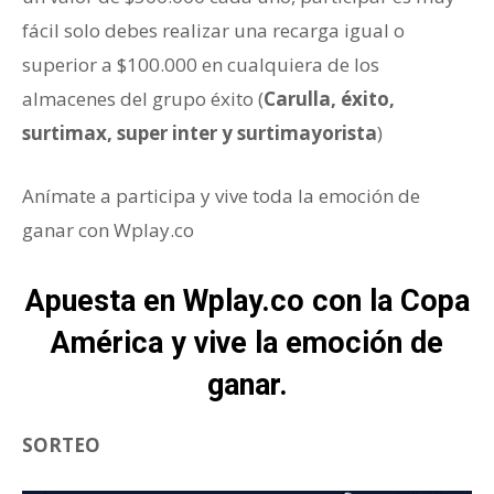
fácil solo debes realizar una recarga igual o
superior a $100.000 en cualquiera de los
almacenes del grupo éxito (
Carulla, éxito,
surtimax, super inter y surtimayorista
)
Anímate a participa y vive toda la emoción de
ganar con Wplay.co
Apuesta en Wplay.co con la Copa
América y vive la emoción de
ganar.
SORTEO