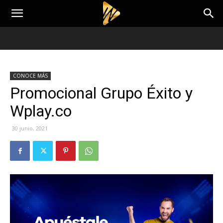
CONOCE MÁS
Promocional Grupo Éxito y
Wplay.co
30 junio, 2021