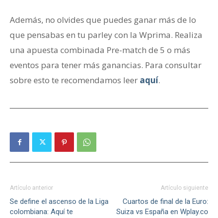
Además, no olvides que puedes ganar más de lo
que pensabas en tu parley con la Wprima. Realiza
una apuesta combinada Pre-match de 5 o más
eventos para tener más ganancias. Para consultar
sobre esto te recomendamos leer
aquí
.
Artículo anterior
Artículo siguiente
Se define el ascenso de la Liga
Cuartos de final de la Euro:
colombiana: Aquí te
Suiza vs España en Wplay.co