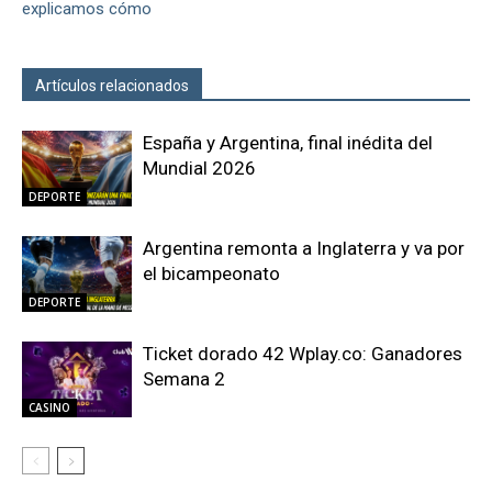
explicamos cómo
Artículos relacionados
Más del autor
España y Argentina, final inédita del
Mundial 2026
DEPORTE
Argentina remonta a Inglaterra y va por
el bicampeonato
DEPORTE
Ticket dorado 42 Wplay.co: Ganadores
Semana 2
CASINO