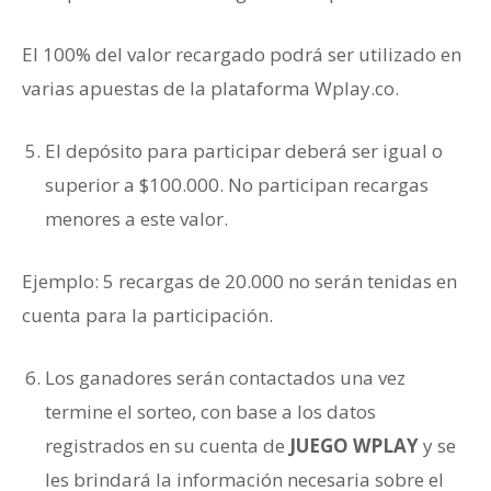
El 100% del valor recargado podrá ser utilizado en
varias apuestas de la plataforma Wplay.co.
El depósito para participar deberá ser igual o
superior a $100.000. No participan recargas
menores a este valor.
Ejemplo: 5 recargas de 20.000 no serán tenidas en
cuenta para la participación.
Los ganadores serán contactados una vez
termine el sorteo, con base a los datos
registrados en su cuenta de
JUEGO WPLAY
y se
les brindará la información necesaria sobre el