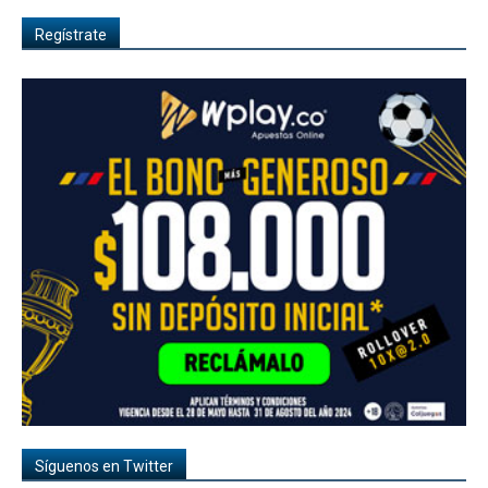
Regístrate
Síguenos en Twitter