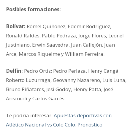
Posibles formaciones:
Bolívar:
Rómel Quiñónez; Edemir Rodríguez,
Ronald Raldes, Pablo Pedraza, Jorge Flores, Leonel
Justiniano, Erwin Saavedra, Juan Callejón, Juan
Arce, Marcos Riquelme y William Ferreira.
Delfín:
Pedro Ortiz; Pedro Perlaza, Henry Cangá,
Roberto Luzurraga, Geovanny Nazareno, Luis Luna,
Bruno Piñatares, Jesi Godoy, Henry Patta, José
Arismedi y Carlos Garcés.
Te podría interesar:
Apuestas deportivas con
Atlético Nacional vs Colo Colo. Pronóstico