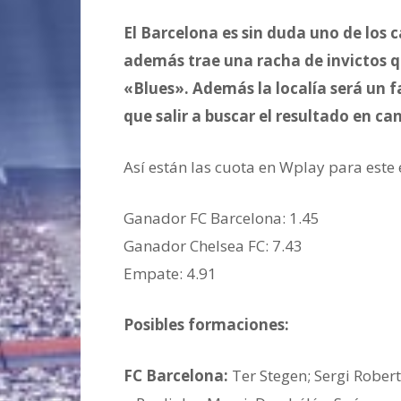
El Barcelona es sin duda uno de los
además trae una racha de invictos 
«Blues». Además la localía será un 
que salir a buscar el resultado en ca
Así están las cuota en Wplay para este
Ganador ‎FC Barcelona: 1.45
Ganador ‎Chelsea FC: 7.43
‎Empate: 4.91
Posibles formaciones:
FC Barcelona:
Ter Stegen; Sergi Robert