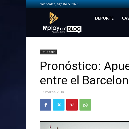
miércoles, agosto 5, 2026
Wplay.co
DEPORTE
CA
DEPORTE
Pronóstico: Apue
entre el Barcelon
13 marzo, 2018