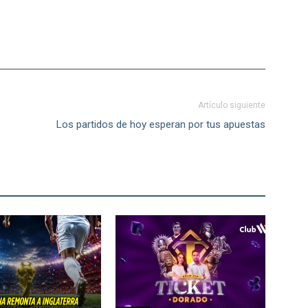
Artículo siguiente
Los partidos de hoy esperan por tus apuestas