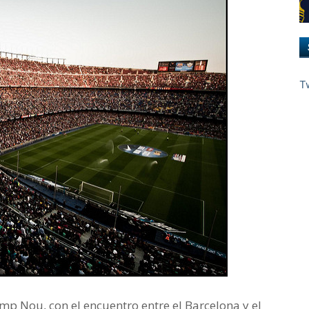
T
mp Nou, con el encuentro entre el Barcelona y el