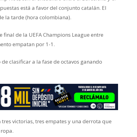
puestas está a favor del conjunto catalán. El
de la tarde (hora colombiana).
 de final de la UEFA Champions League entre
mento empatan por 1-1.
 de clasificar a la fase de octavos ganando
 tres victorias, tres empates y una derrota que
uropa.