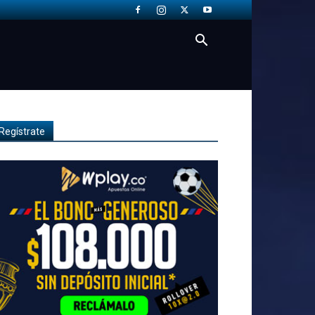
Regístrate