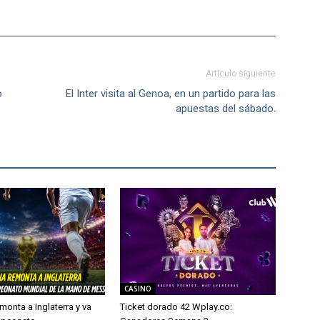
Artículo siguiente
o
El Inter visita al Genoa, en un partido para las
apuestas del sábado.
CASINO
monta a Inglaterra y va
Ticket dorado 42 Wplay.co: