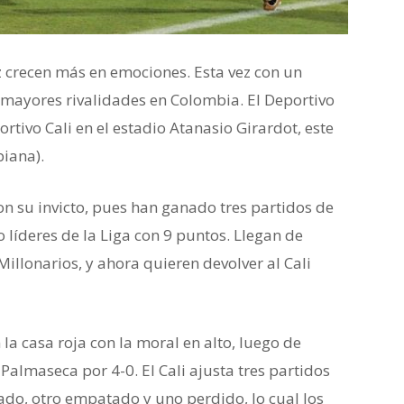
z crecen más en emociones. Esta vez con un
s mayores rivalidades en Colombia. El Deportivo
rtivo Cali en el estadio Atanasio Girardot, este
biana).
on su invicto, pues han ganado tres partidos de
o líderes de la Liga con 9 puntos. Llegan de
illonarios, y ahora quieren devolver al Cali
 la casa roja con la moral en alto, luego de
 Palmaseca por 4-0. El Cali ajusta tres partidos
ado, otro empatado y uno perdido, lo cual los