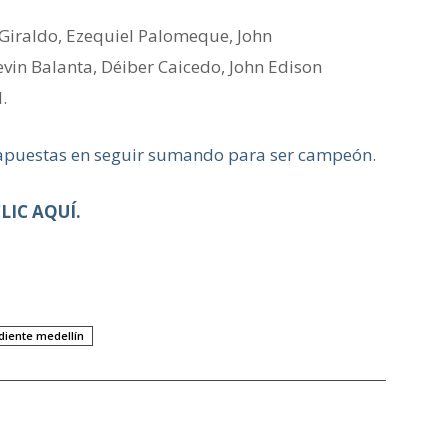
 Giraldo, Ezequiel Palomeque, John
evin Balanta, Déiber Caicedo, John Edison
.
 apuestas en seguir sumando para ser campeón.
LIC AQUÍ.
diente medellín