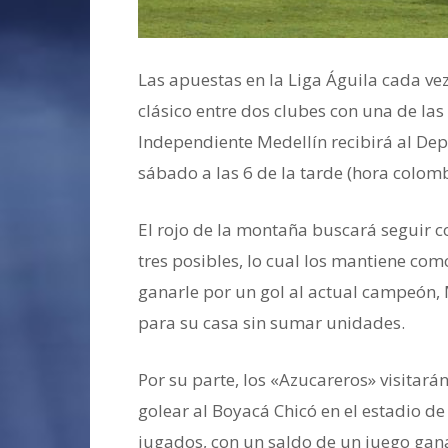
Las apuestas en la Liga Águila cada ve
clásico entre dos clubes con una de la
Independiente Medellín recibirá al Depo
sábado a las 6 de la tarde (hora colom
El rojo de la montaña buscará seguir c
tres posibles, lo cual los mantiene com
ganarle por un gol al actual campeón, M
para su casa sin sumar unidades.
Por su parte, los «Azucareros» visitarán
golear al Boyacá Chicó en el estadio de
jugados, con un saldo de un juego gan