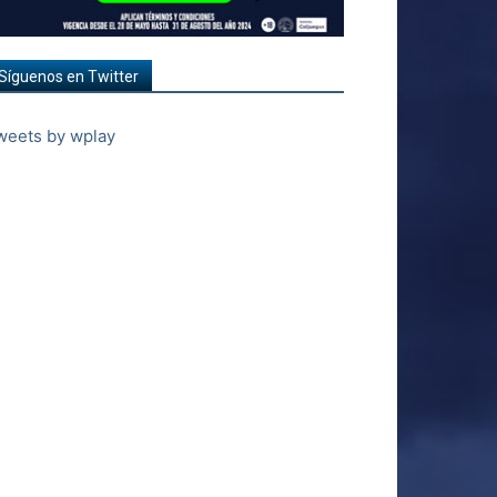
Síguenos en Twitter
weets by wplay