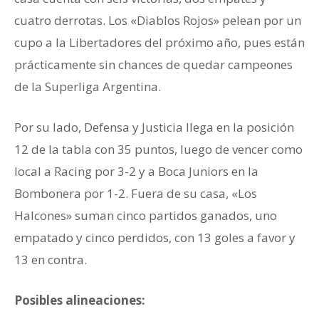
cuatro derrotas. Los «Diablos Rojos» pelean por un
cupo a la Libertadores del próximo año, pues están
prácticamente sin chances de quedar campeones
de la Superliga Argentina.
Por su lado, Defensa y Justicia llega en la posición
12 de la tabla con 35 puntos, luego de vencer como
local a Racing por 3-2 y a Boca Juniors en la
Bombonera por 1-2. Fuera de su casa, «Los
Halcones» suman cinco partidos ganados, uno
empatado y cinco perdidos, con 13 goles a favor y
13 en contra.
Posibles alineaciones: