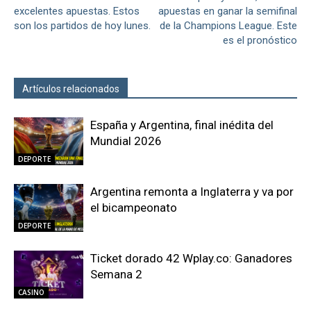
excelentes apuestas. Estos
apuestas en ganar la semifinal
son los partidos de hoy lunes.
de la Champions League. Este
es el pronóstico
Artículos relacionados
Más del autor
España y Argentina, final inédita del
Mundial 2026
DEPORTE
Argentina remonta a Inglaterra y va por
el bicampeonato
DEPORTE
Ticket dorado 42 Wplay.co: Ganadores
Semana 2
CASINO