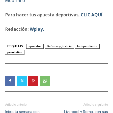
Mourinho
Para hacer tus apuesta deportivas,
CLIC AQUÍ.
Redacción:
Wplay.
ETIQUETAS
apuestas
Defensa y Justicia
Independiente
pronóstico
Artículo anterior
Artículo siguiente
Inicia tu semana con
Liverpool y Roma, con sus