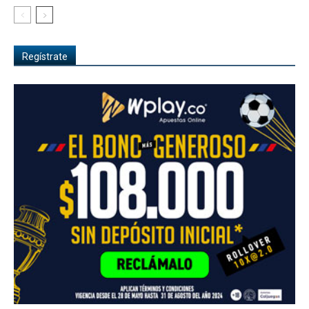
Regístrate