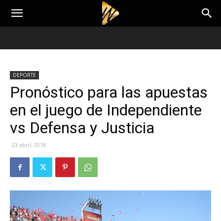
DEPORTE
Pronóstico para las apuestas
en el juego de Independiente
vs Defensa y Justicia
23 abril, 2018