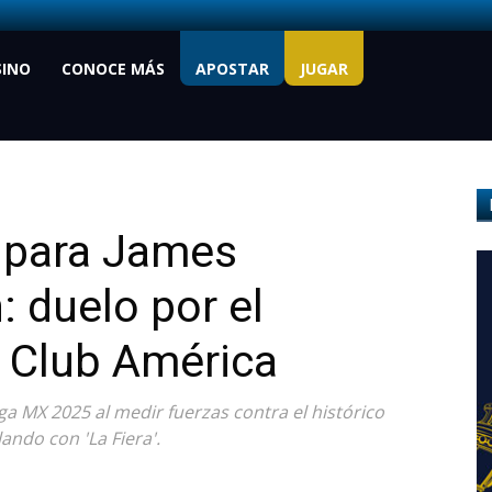
SINO
CONOCE MÁS
APOSTAR
JUGAR
 para James
: duelo por el
l Club América
ga MX 2025 al medir fuerzas contra el histórico
ando con 'La Fiera'.