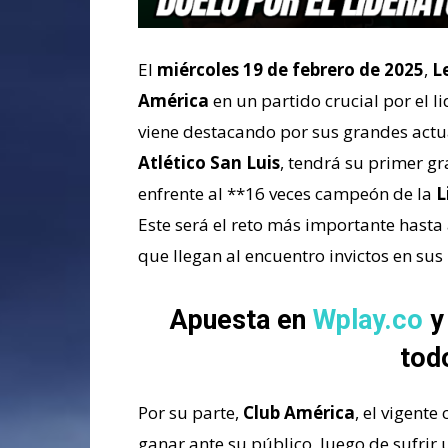
El
miércoles 19 de febrero de 2025
,
L
América
en un partido crucial por el l
viene destacando por sus grandes actuac
Atlético San Luis
, tendrá su primer g
enfrente al **16 veces campeón de la
L
Este será el reto más importante hasta
que llegan al encuentro invictos en
sus 
Apuesta en
Wplay.co
y
tod
Por su parte,
Club América
, el vigent
ganar ante su público, luego de sufrir 