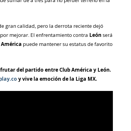
 de sumar de a tres para no perder terreno en la
e gran calidad, pero la derrota reciente dejó
 por mejorar. El enfrentamiento contra
León
será
i
América
puede mantener su estatus de favorito
frutar del partido entre Club América y León.
play.co
y vive la emoción de la Liga MX.