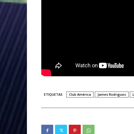
ETIQUETAS
Club América
James Rodriguez