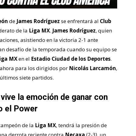
eón
de
James Rodríguez
se enfrentará al
Club
iderato de la
Liga MX
.
James Rodríguez
, quien
iones, asistiendo en la victoria 2-1 ante
ran desafío de la temporada cuando su equipo se
iga MX
en el
Estadio Ciudad de los Deportes
.
 ahora para los dirigidos por
Nicolás Larcamón
,
últimos siete partidos.
 vive la emoción de ganar con
o el Power
e campeón de la
Liga MX
, tendrá la presión de
una derrota reciente contra
Necaxa
(2-3), un