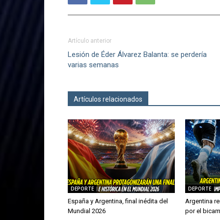
Artículo anterior
Lesión de Éder Álvarez Balanta: se perdería
varias semanas
Artículos relacionados
Más del autor
DEPORTE
DEPORTE
España y Argentina, final inédita del
Argentina re
Mundial 2026
por el bica