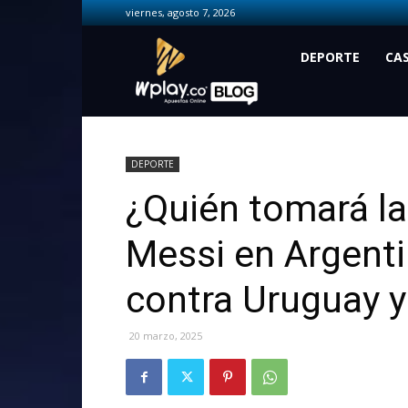
viernes, agosto 7, 2026
Wplay.co
DEPORTE
CA
DEPORTE
¿Quién tomará la
Messi en Argenti
contra Uruguay y
20 marzo, 2025