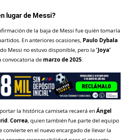
 en lugar de Messi?
nfirmación de la baja de Messi fue quién tomaría
partidos. En anteriores ocasiones,
Paulo Dybala
do Messi no estuvo disponible, pero la
‘Joya’
a convocatoria de
marzo de 2025
.
portar la histórica camiseta recaerá en
Ángel
rid
.
Correa
, quien también fue parte del equipo
se convierte en el nuevo encargado de llevar la
, una enorme responsabilidad para el atacante