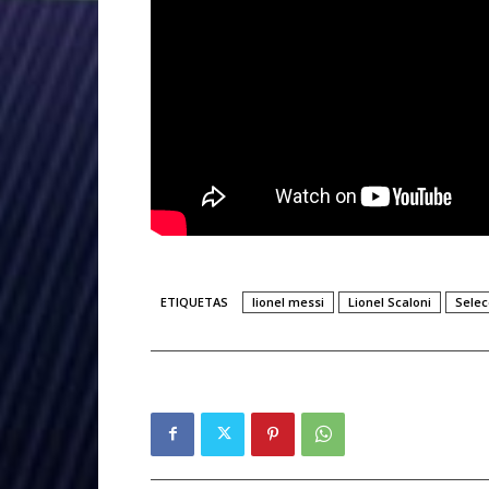
ETIQUETAS
lionel messi
Lionel Scaloni
Selec