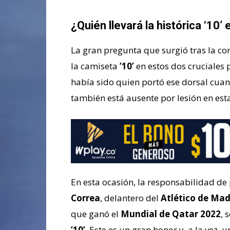
¿Quién llevará la histórica ‘10’
La gran pregunta que surgió tras la co
la camiseta
’10’
en estos dos cruciales 
había sido quien portó ese dorsal cuan
también está ausente por lesión en est
En esta ocasión, la responsabilidad de 
Correa
, delantero del
Atlético de Mad
que ganó el
Mundial de Qatar 2022
, 
’10’
. Este es un gran honor y, a la vez