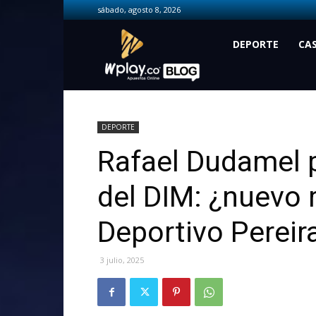
sábado, agosto 8, 2026
Wplay.co
DEPORTE
CA
DEPORTE
Rafael Dudamel p
del DIM: ¿nuevo 
Deportivo Pereir
3 julio, 2025