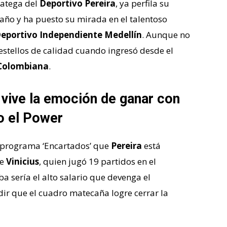
tratega del
Deportivo Pereira
, ya perfila su
 año y ha puesto su mirada en el talentoso
eportivo Independiente Medellín
. Aunque no
 destellos de calidad cuando ingresó desde el
Colombiana
.
 vive la emoción de ganar con
o el Power
l programa ‘Encartados’ que
Pereira
está
de
Vinicius
, quien jugó 19 partidos en el
ba sería el alto salario que devenga el
r que el cuadro matecaña logre cerrar la