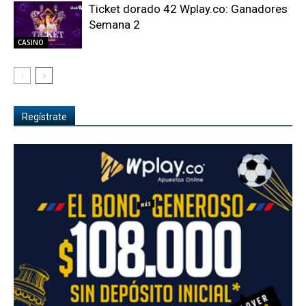
Ticket dorado 42 Wplay.co: Ganadores
Semana 2
CASINO
Regístrate