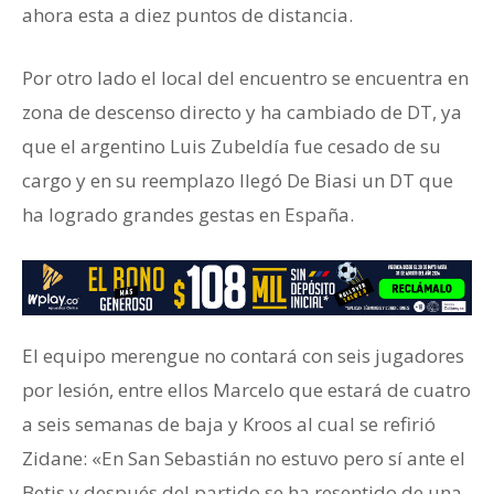
ahora esta a diez puntos de distancia.
Por otro lado el local del encuentro se encuentra en
zona de descenso directo y ha cambiado de DT, ya
que el argentino Luis Zubeldía fue cesado de su
cargo y en su reemplazo llegó De Biasi un DT que
ha logrado grandes gestas en España.
El equipo merengue no contará con seis jugadores
por lesión, entre ellos Marcelo que estará de cuatro
a seis semanas de baja y Kroos al cual se refirió
Zidane: «En San Sebastián no estuvo pero sí ante el
Betis y después del partido se ha resentido de una